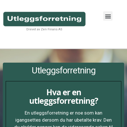
Om utleggsforretnin
Drevet av Zen Finans AS
Utleggsforretning
Hva er en
utleggsforretning?
En utleggsforretning er noe som kan
igangsettes dersom du har ubetalte krav. Den
du skylder penger kan da videresende saken til